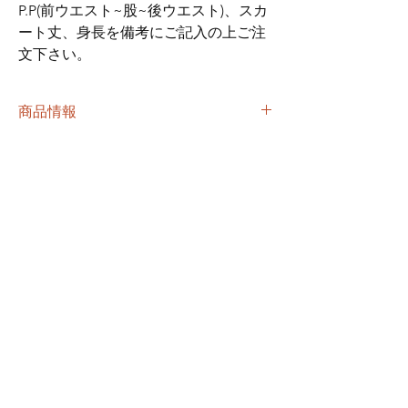
P.P(前ウエスト~股~後ウエスト)、スカ
ート丈、身長を備考にご記入の上ご注
文下さい。
商品情報
受注してからの制作となります。
返品・返金ポリシー
原則的に返品・交換はいたしません。
配送情報
万一、不良品がございましたら、納品日を含
め７日以内にお申し出いただいた場合に限
一型14日程でのお届けとなります。お届け予
り、以後３０日間無料でお直しを承ります。
定日はご連絡させていただきます。ご注文が
※ご注文時のデザイン・サイズから変更があ
立て込んでいる場合長めの納期を頂く場合が
った場合や本番着用後は、返品の対象外とさ
AST Costumes
あります。あらかじめご容赦ください。
せていただきます。
※返品時の送料は当店負担とさせていただき
OPEN
月 - 金 10:00 - 16:30
ます。
CLOSE
土日祝・ 年末年始・夏季休業
〒243-0814 神奈川県厚木市妻田南1-16-26
​羽鳥 愛